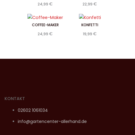
€
€
24,99
22,99
COFFEE-MAKER
KONFETTI
€
€
24,99
19,99
KONTAKT
02602 1061034
info@gartencenter-allerhand.de