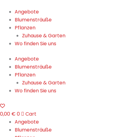
Skip
to
Angebote
content
Blumensträuße
Pflanzen
Zuhause & Garten
Wo finden Sie uns
Angebote
Blumensträuße
Pflanzen
Zuhause & Garten
Wo finden Sie uns
0,00
€
0
Cart
Angebote
Blumensträuße