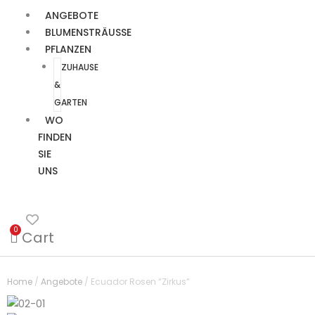
ANGEBOTE
BLUMENSTRÄUSSE
PFLANZEN
ZUHAUSE
&
GARTEN
WO
FINDEN
SIE
UNS
0
Cart
Ecuador
Price
Rosen
range:
Home
/
Angebote
/ Ecuador Rosen “Zirkus”
"Zirkus"
15,99 €
quantity
through